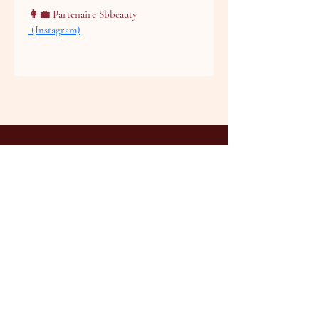
👩‍💼 Partenaire 
Sbbeauty
 (Instagram)
CGV
Les packs
Professionnelles
Information
Contact
Devenir Prestataire
Prestataires approuvées