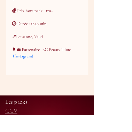
💰 Prix hors pack : 120.-
⏱ Durée : 1h30 min
📍Lausanne, Vaud
👩‍💼 Partenaire  
RC Beauty Time
 (Instagram)
Les packs
CGV
Professionnelles