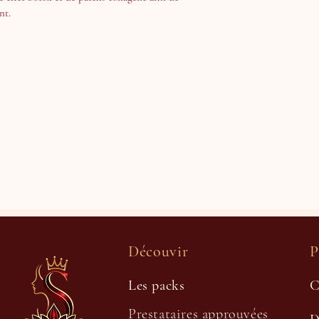
nt.
Découvir
P
Les packs
C
Prestataires approuvées