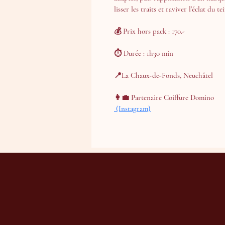
lisser les traits et raviver l’éclat du tei
💰 Prix hors pack : 170.-
⏱ Durée : 1h30 min
📍La Chaux-de-Fonds, Neuchâtel
👩‍💼 Partenaire Coiffure Domino
 (Instagram)