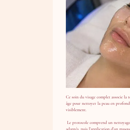
Ce soin du visage complet associe la t
âge pour nettoyer la peau en profonde
visiblement.
 Le protocole comprend un nettoyage en profondeur, une infusion de sérums 
adaptés, puis l’application d’un masqu