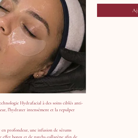
Aj
echnologie Hydrafacial à des soins ciblés anti-
ur, l’hydrater intensément et la repulper 
e effet botox et de patchs collagène afin de 