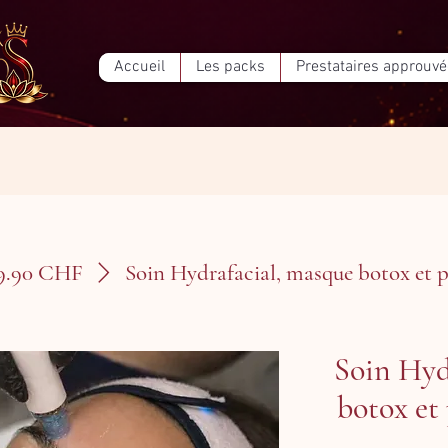
Accueil
Les packs
Prestataires approuv
99.90 CHF
Soin Hydrafacial, masque botox et p
Soin Hyd
botox et