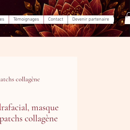
ées
Témoignages
Contact
Devenir partenaire
atchs collagène
rafacial, masque
 patchs collagène