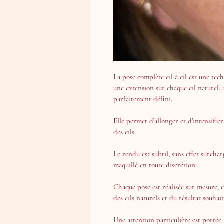
La pose complète cil à cil est une tec
une extension sur chaque cil naturel, a
parfaitement défini. 
Elle permet d’allonger et d’intensifier
des cils. 
Le rendu est subtil, sans effet surchar
maquillé en toute discrétion. 
Chaque pose est réalisée sur mesure, e
des cils naturels et du résultat souhait
Une attention particulière est portée à