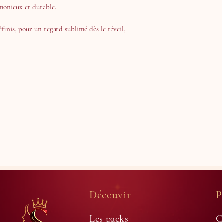
rmonieux et durable. 
éfinis, pour un regard sublimé dès le réveil, 
Découvir
P
Les packs
C