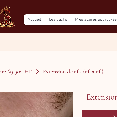
Accueil
Les packs
Prestataires approuvée
ture 69.90CHF
Extension de cils (cil à cil)
Extension 
Aj