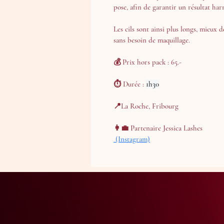
pose, afin de garantir un résultat ha
Les cils sont ainsi plus longs, mieux d
sans besoin de maquillage.
💰 Prix hors pack : 65.-
⏱ Durée : 
1h30
📍La Roche, Fribourg
👩‍💼 Partenaire Jessica Lashes
 (Instagram)