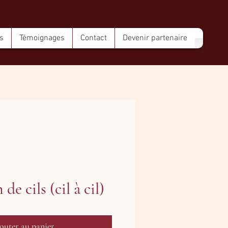
s
Témoignages
Contact
Devenir partenaire
de cils (cil à cil)
outer au panier