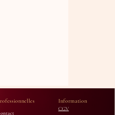
rofessionnelles
Information
CGV
ontact