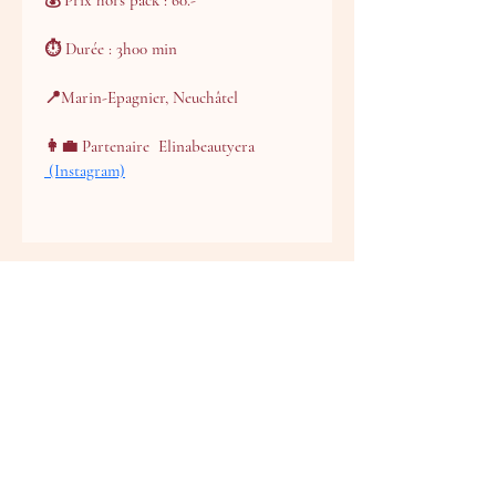
💰 Prix hors pack : 60.-
⏱ Durée : 3h00 min
📍Marin-Epagnier, Neuchâtel
👩‍💼 Partenaire  Elinabeautyera
 (Instagram)
Les packs
CGV
Professionnelles
Information